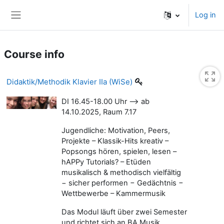
Skip to main content
Log in
Side panel
Course info
Didaktik/Methodik Klavier IIa (WiSe)
DI 16.45-18.00 Uhr --> ab
14.10.2025, Raum 7.17
Jugendliche: Motivation, Peers,
Projekte – Klassik-Hits kreativ –
Popsongs hören, spielen, lesen –
hAPPy Tutorials? – Etüden
musikalisch & methodisch vielfältig
− sicher performen − Gedächtnis −
Wettbewerbe – Kammermusik
Das Modul läuft über zwei Semester
und richtet sich an BA Musik,